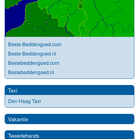
Beste-Beddengoed.com
Beste-Beddengoed.nl
Bestebeddengoed.com
Bestebeddengoed.nl
Taxi
Den Haag Taxi
Vakantie
Tweedehands