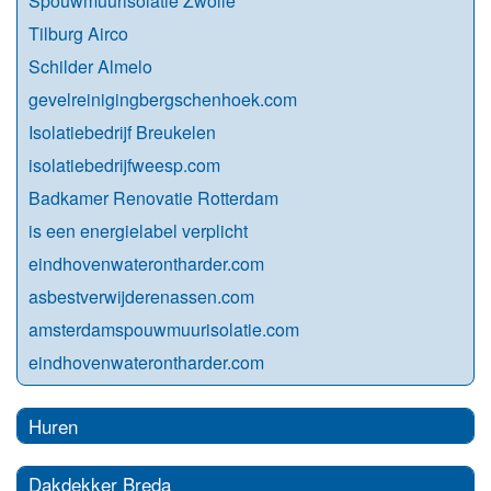
Spouwmuurisolatie Zwolle
Tilburg Airco
Schilder Almelo
gevelreinigingbergschenhoek.com
Isolatiebedrijf Breukelen
isolatiebedrijfweesp.com
Badkamer Renovatie Rotterdam
is een energielabel verplicht
eindhovenwaterontharder.com
asbestverwijderenassen.com
amsterdamspouwmuurisolatie.com
eindhovenwaterontharder.com
Huren
Dakdekker Breda